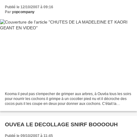
Publié le 12/10/2007 à 09:16
Par
yopcompany
Kooma il peut pas s'empecher de grimper aux arbres, à Ouvéa tous les soirs
pour nourrir les cochons il grimpe à un cocotier pied nu et il décroche des
cocos puis il les coupe en deux pour donner aux cochons. C'était la
deuxième fois que nous allions voir...
OUVEA LE DECOLLAGE SNIRF BOOOOUH
Publié le 09/10/2007 à 11:45