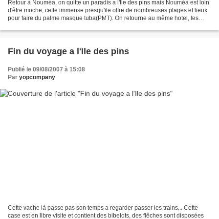
Retour à Nouméa, on quitte un paradis a l'Ile des pins mais Nouméa est loin
d'être moche, cette immense presqu'ile offre de nombreuses plages et lieux
pour faire du palme masque tuba(PMT). On retourne au même hotel, les
patrons sont sympa et comme on...
Fin du voyage a l'Ile des pins
Publié le 09/08/2007 à 15:08
Par
yopcompany
Cette vache là passe pas son temps a regarder passer les trains... Cette
case est en libre visite et contient des bibelots, des flêches sont disposées