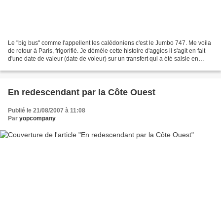
Le "big bus" comme l'appellent les calédoniens c'est le Jumbo 747. Me voila
de retour à Paris, frigorifié. Je démèle cette histoire d'aggios il s'agit en fait
d'une date de valeur (date de voleur) sur un transfert qui a été saisie en
erreur sur l'année...
En redescendant par la Côte Ouest
Publié le 21/08/2007 à 11:08
Par
yopcompany