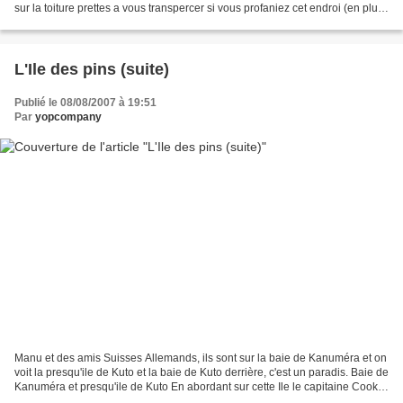
sur la toiture prettes a vous transpercer si vous profaniez cet endroi (en plus
ça marche ce lieu est...
L'Ile des pins (suite)
Publié le 08/08/2007 à 19:51
Par
yopcompany
Manu et des amis Suisses Allemands, ils sont sur la baie de Kanuméra et on
voit la presqu'ile de Kuto et la baie de Kuto derrière, c'est un paradis. Baie de
Kanuméra et presqu'ile de Kuto En abordant sur cette Ile le capitaine Cook
l'a nommée Ile des...