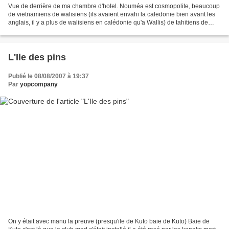
Vue de derrière de ma chambre d'hotel. Nouméa est cosmopolite, beaucoup
de vietnamiens de walisiens (ils avaient envahi la caledonie bien avant les
anglais, il y a plus de walisiens en calédonie qu'a Wallis) de tahitiens de
caldoches et bien sur de kanaks....
L'Ile des pins
Publié le 08/08/2007 à 19:37
Par
yopcompany
On y était avec manu la preuve (presqu'ile de Kuto baie de Kuto) Baie de