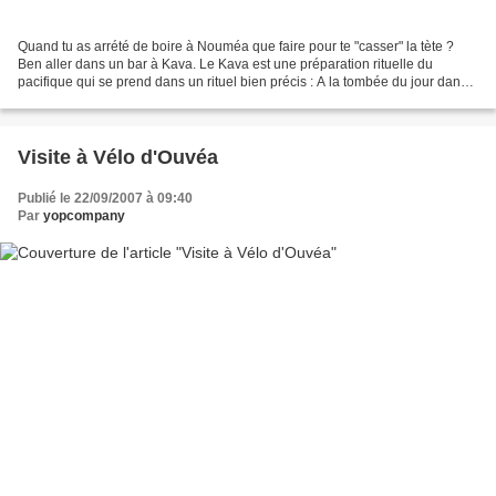
Quand tu as arrété de boire à Nouméa que faire pour te "casser" la tète ?
Ben aller dans un bar à Kava. Le Kava est une préparation rituelle du
pacifique qui se prend dans un rituel bien précis : A la tombée du jour dans
un lieu sans lumière ni le moindre...
Visite à Vélo d'Ouvéa
Publié le 22/09/2007 à 09:40
Par
yopcompany