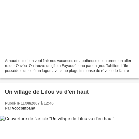
Arnaud et moi on veut finir nos vacances en apothéose et on prend un aller
retour Ouvéa. On trouve un gîte a Fayaoué tenu par un gros Tahitien. L'ile
possède d'un côté un lagon avec une plage immense de rève et de l'autre
côté une falaise de corail qui...
Un village de Lifou vu d'en haut
Publié le 11/08/2007 à 12:46
Par
yopcompany