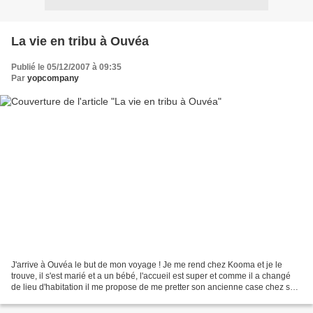
La vie en tribu à Ouvéa
Publié le 05/12/2007 à 09:35
Par
yopcompany
J'arrive à Ouvéa le but de mon voyage ! Je me rend chez Kooma et je le
trouve, il s'est marié et a un bébé, l'accueil est super et comme il a changé
de lieu d'habitation il me propose de me pretter son ancienne case chez ses
parents. C'est Kooma qui m'avait...