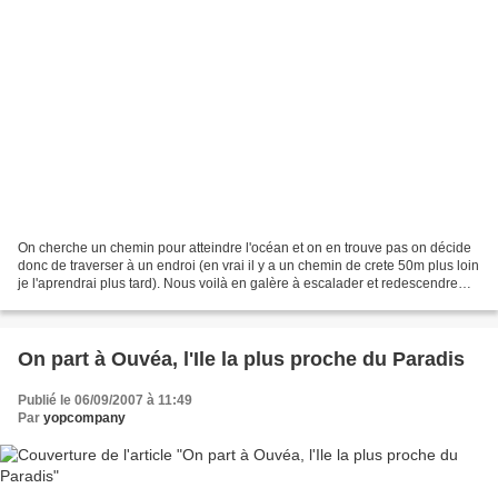
On cherche un chemin pour atteindre l'océan et on en trouve pas on décide
donc de traverser à un endroi (en vrai il y a un chemin de crete 50m plus loin
je l'aprendrai plus tard). Nous voilà en galère à escalader et redescendre
dans des cratères avec...
On part à Ouvéa, l'Ile la plus proche du Paradis
Publié le 06/09/2007 à 11:49
Par
yopcompany