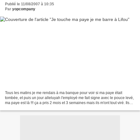
Publié le 11/08/2007 à 10:35
Par
yopcompany
Tous les matins je me rendais à ma banque pour voir si ma paye était
tombée, et puis un jour alleluyah l'employé me fait signe avec le pouce levé,
ma paye est là !!! ça a pris 2 mois et 3 semaines mais ils m'ont tout viré. Ils
n'allaient plus me voir...