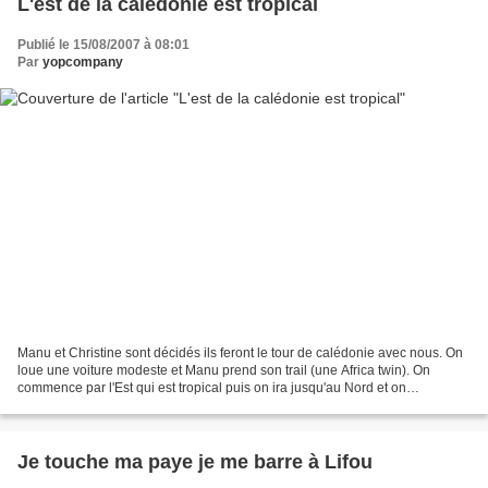
L'est de la calédonie est tropical
Publié le 15/08/2007 à 08:01
Par
yopcompany
Manu et Christine sont décidés ils feront le tour de calédonie avec nous. On
loue une voiture modeste et Manu prend son trail (une Africa twin). On
commence par l'Est qui est tropical puis on ira jusqu'au Nord et on
redescendra par l'Ouest qui est aride...
Je touche ma paye je me barre à Lifou