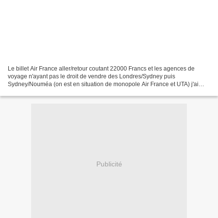
Le billet Air France aller/retour coutant 22000 Francs et les agences de
voyage n'ayant pas le droit de vendre des Londres/Sydney puis
Sydney/Nouméa (on est en situation de monopole Air France et UTA) j'ai
acheté des billets tour du monde valables un...
Publicité