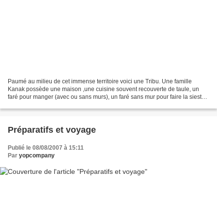
Paumé au milieu de cet immense territoire voici une Tribu. Une famille
Kanak possède une maison ,une cuisine souvent recouverte de taule, un
faré pour manger (avec ou sans murs), un faré sans mur pour faire la sieste
caressé par le vent et pour discuter...
Préparatifs et voyage
Publié le 08/08/2007 à 15:11
Par
yopcompany