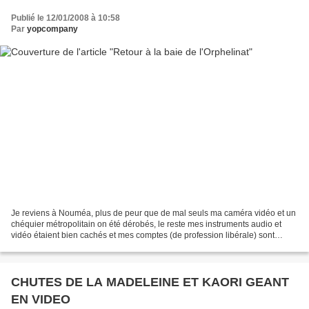
Publié le 12/01/2008 à 10:58
Par
yopcompany
Je reviens à Nouméa, plus de peur que de mal seuls ma caméra vidéo et un
chéquier métropolitain on été dérobés, le reste mes instruments audio et
vidéo étaient bien cachés et mes comptes (de profession libérale) sont
toujours là... Je suis en mauvaise...
CHUTES DE LA MADELEINE ET KAORI GEANT
EN VIDEO