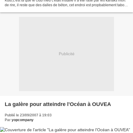
Kuto,c'est là que le club med c'était installé il a été rasé par les kanaks mort
de rire, il reste que des dalles de béton, cet endroi est propbablement tabou,
les kanaks n'y habitent...
Publicité
La galère pour atteindre l'Océan à OUVEA
Publié le 23/09/2007 à 19:03
Par
yopcompany