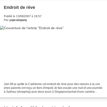
Endroit de rève
Publié le 13/08/2007 à 19:57
Par
yopcompany
Juin 88 je quitte la Calédonie cet endroit de rève pour des raisons à la con
(mes parents ont reçu un tiers d'impot) Je fais escale une nuit et une journée
à Sydney (shopping) puis deux jours à Singapoor(achat d'une caméra
vidéo) puis encore 3 jours à...