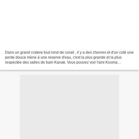
Dans un grand cratere tout rond de corail , il y a des chevres et d'un coté une
pente douce mène à une reserve d'eau, c'est la plus grande et la plus
respectée des salles de bain Kanak. Vous pouvez voir l'ami Kooma
assis(c'est lui qui m'invitera a sejourner...