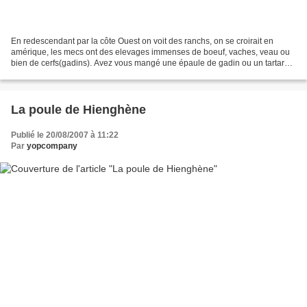
En redescendant par la côte Ouest on voit des ranchs, on se croirait en
amérique, les mecs ont des elevages immenses de boeuf, vaches, veau ou
bien de cerfs(gadins). Avez vous mangé une épaule de gadin ou un tartare
de gadin ça vaut le coup. De même pour...
La poule de Hienghène
Publié le 20/08/2007 à 11:22
Par
yopcompany