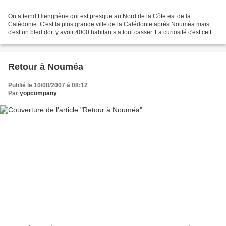
On atteind Hienghène qui est presque au Nord de la Côte est de la
Calédonie. C'est la plus grande ville de la Calédonie après Nouméa mais
c'est un bled doit y avoir 4000 habitants a tout casser. La curiosité c'est cette
ile en forme de Poule, l'endroi...
Retour à Nouméa
Publié le 10/08/2007 à 08:12
Par
yopcompany