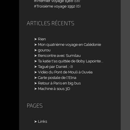
Premier voyage 1988
(18)
Troisième voyage 1992
(6)
ARTICLES RÉCENTS
Rien
Mon quatrième voyage en Calédonie
gourou
Rencontre avec Sumilau
Ta katie t'as quittée de Boby Lapointe...
Tagué par Daniel ;-))
Vidéo du Pont de Mouli à Ouvéa
Carte postale de l'Etna
Retour à Paris en big bus
Machine à sous 3D
PAGES
Links