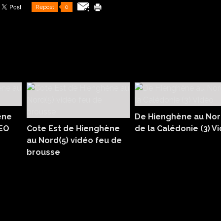
Repost
0
ène
De Hienghène au No
DEO
Cote Est de Hienghène
de la Calédonie (3) V
au Nord(5) vidéo feu de
brousse