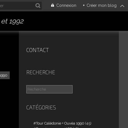
Connexion
+
Créer mon blog
 et 1992
S
CONTACT
RECHERCHE
 1990
CATÉGORIES
Tour Calédonie + Ouvéa 1990
(45)