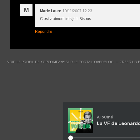
M
Marie Laure
10/11/2007 12:23
C est vraiment tres joli .Bisous
Répondre
VOIR LE PROFIL DE
YOPCOMPANY
SUR LE PORTAIL OVERBLOG
CRÉER UN 
AlloCiné
La VF de Leonardo