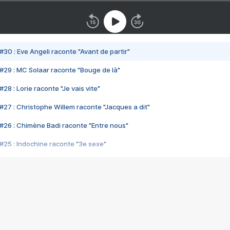
#30 : Eve Angeli raconte "Avant de partir"
#29 : MC Solaar raconte "Bouge de là"
28 : Lorie raconte "Je vais vite"
#27 : Christophe Willem raconte "Jacques a dit"
#26 : Chimène Badi raconte "Entre nous"
#25 : Indochine raconte "3e sexe"
#24 : Zaho raconte "C'est chelou"
#23 : Patrick Bruel raconte "Au café des délices"
#22 : Kyo raconte "Le chemin"
#21 : Nolwenn Leroy raconte "Cassé"