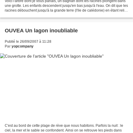
Voici l'arbre dont je vous parlais, un bagnan dont les racines plongent dans
une grotte. Les enfants descendent jusqu'en bas jusqu'à l'eau. On dit que les
racines débouchent jusqu'à la grande terre (l'ile de calédonie) en étant relié
à un autre bagnan....
OUVEA Un lagon inoubliable
Publié le 26/09/2007 à 11:28
Par
yopcompany
C'est au bord de cette plage de rève que nous habitons. Parfois la nuit : le
ciel, la mer et le sable se confondent. Ainsi on se retrouve les pieds dans