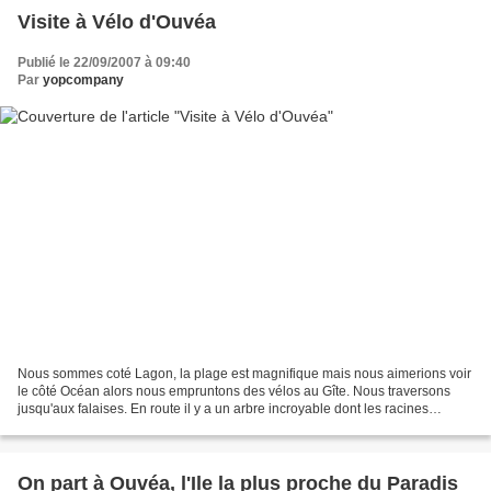
Visite à Vélo d'Ouvéa
Publié le 22/09/2007 à 09:40
Par
yopcompany
Nous sommes coté Lagon, la plage est magnifique mais nous aimerions voir
le côté Océan alors nous empruntons des vélos au Gîte. Nous traversons
jusqu'aux falaises. En route il y a un arbre incroyable dont les racines
plongent dans une grotte qui a l'air...
On part à Ouvéa, l'Ile la plus proche du Paradis