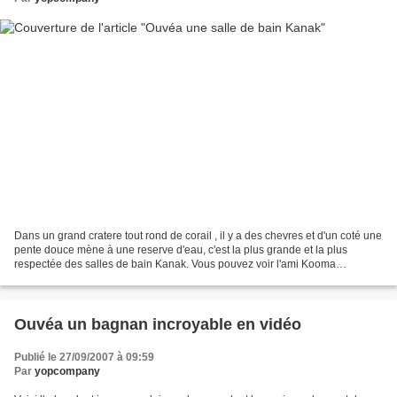
Dans un grand cratere tout rond de corail , il y a des chevres et d'un coté une
pente douce mène à une reserve d'eau, c'est la plus grande et la plus
respectée des salles de bain Kanak. Vous pouvez voir l'ami Kooma
assis(c'est lui qui m'invitera a sejourner...
Ouvéa un bagnan incroyable en vidéo
Publié le 27/09/2007 à 09:59
Par
yopcompany