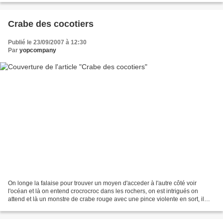
Crabe des cocotiers
Publié le 23/09/2007 à 12:30
Par
yopcompany
On longe la falaise pour trouver un moyen d'acceder à l'autre côté voir
l'océan et là on entend crocrocroc dans les rochers, on est intrigués on
attend et là un monstre de crabe rouge avec une pince violente en sort, il
s'agit d'un crabe des cocotiers,...