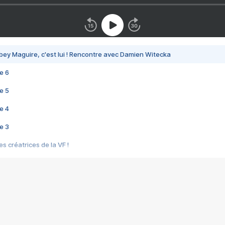
bey Maguire, c'est lui ! Rencontre avec Damien Witecka
e 6
e 5
e 4
e 3
s créatrices de la VF !
e 2
e 1
e Mektoub My Love arrive enfin ! Rencontre avec Shaïn Boumedine et Sal
i : après Toni en famille