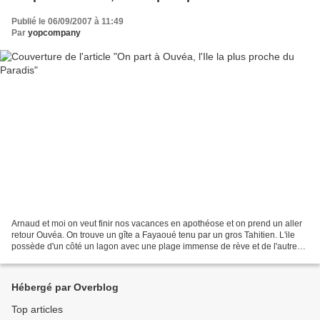
Publié le 06/09/2007 à 11:49
Par
yopcompany
Arnaud et moi on veut finir nos vacances en apothéose et on prend un aller
retour Ouvéa. On trouve un gîte a Fayaoué tenu par un gros Tahitien. L'ile
possède d'un côté un lagon avec une plage immense de rève et de l'autre
côté une falaise de corail qui...
Hébergé par Overblog
Top articles