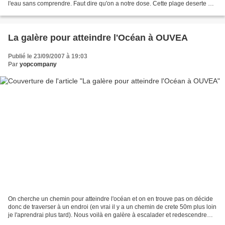
l'eau sans comprendre. Faut dire qu'on a notre dose. Cette plage deserte est
inoubliable, le temps...
La galère pour atteindre l'Océan à OUVEA
Publié le 23/09/2007 à 19:03
Par
yopcompany
On cherche un chemin pour atteindre l'océan et on en trouve pas on décide
donc de traverser à un endroi (en vrai il y a un chemin de crete 50m plus loin
je l'aprendrai plus tard). Nous voilà en galère à escalader et redescendre
dans des cratères avec...